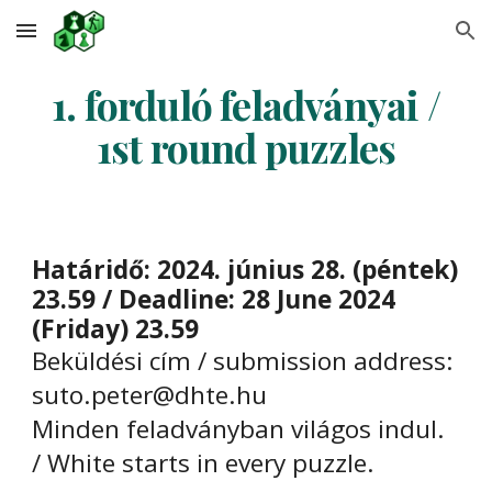
Skip to main content
Skip to navigation
1. forduló feladványai /
1st round puzzles
H
atáridő: 2024. június 28. (péntek)
23.59 /
D
eadline: 28 June 2024
(Friday) 23.59
Beküldési cím / submission address:
suto.peter@dhte.hu
Minden feladványban világos indul.
/ White starts in every puzzle.