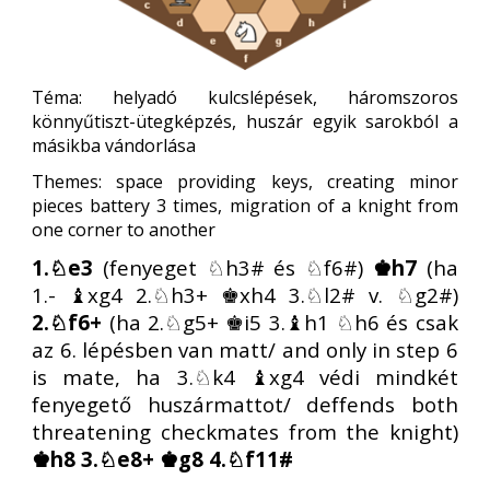
Téma: helyadó kulcslépések, háromszoros
könnyűtiszt-ütegképzés, huszár egyik sarokból a
másikba vándorlása
Themes: space providing keys, creating minor
pieces battery 3 times, migration of a knight from
one corner to another
1.♘e3
(fenyeget ♘h3# és ♘f6#)
♚h7
(ha
1.- ♝xg4 2.♘h3+ ♚xh4 3.♘l2# v. ♘g2#)
2.♘f6+
(ha 2.♘g5+ ♚i5 3.♝h1 ♘h6 és csak
az 6. lépésben van matt/ and only in step 6
is mate, ha 3.♘k4 ♝xg4 védi mindkét
fenyegető huszármattot/ deffends both
threatening checkmates from the knight)
♚h8 3.♘e8+ ♚g8 4.♘f11#