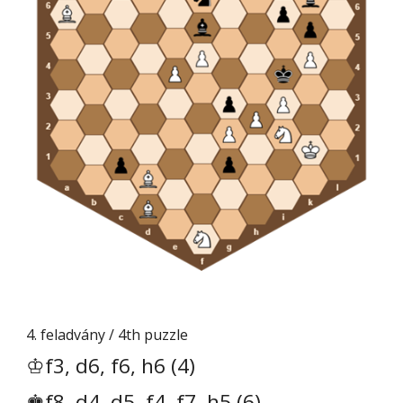
4
. feladvány / 4th puzzle
♔f3, d6, f6, h6 (4)
♚f8, d4, d5, f4, f7, h5 (6)