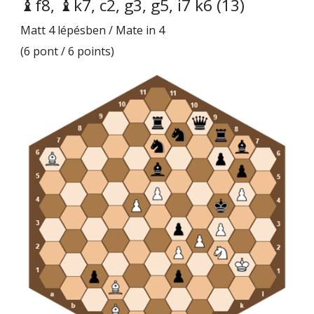
♝f8, ♝k7, c2, g3, g5, i7 k6 (13)
Matt 4 lépésben / Mate in 4
(6 pont / 6 points)