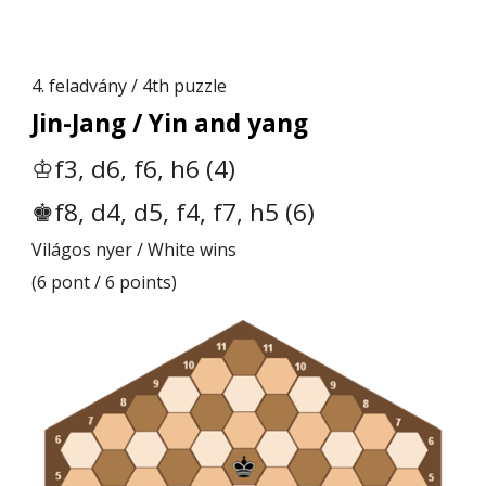
4. feladvány / 4th puzzle
Jin-Jang / Yin and yang
♔f3, d6, f6, h6 (4)
♚f8, d4, d5, f4, f7, h5 (6)
Világos nyer / White wins
(6 pont / 6 points)