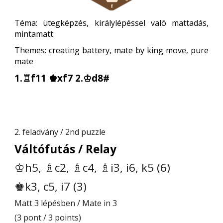
Téma: ütegképzés, királylépéssel való mattadás,
mintamatt
Themes: creating battery, mate by king move, pure
mate
1.♖f11 ♚xf7 2.♔d8#
2. feladvány / 2nd puzzle
Váltófutás / Relay
♔h5, ♗c2, ♗c4, ♗i3, i6, k5 (6)
♚k3, c5, i7 (3)
Matt 3 lépésben / Mate in 3
(3 pont / 3 points)