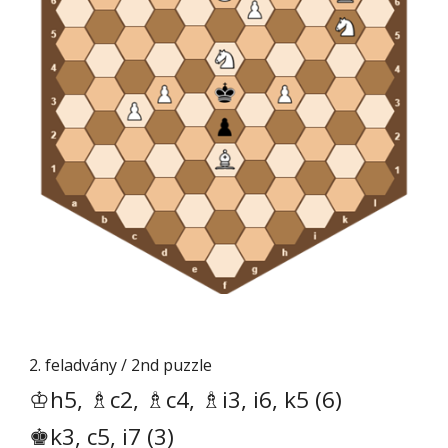
2.
feladvány / 2nd puzzle
♔h5, ♗c2, ♗c4, ♗i3, i6, k5 (6)
♚k3, c5, i7 (3)