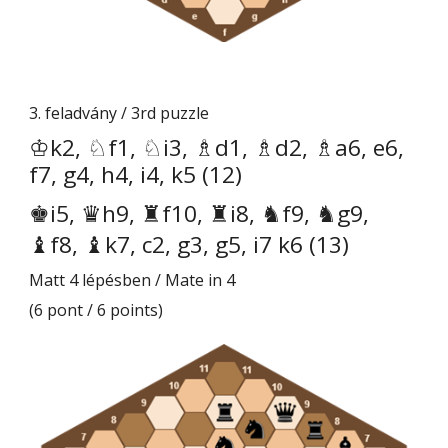
3. feladvány / 3rd puzzle
♔k2, ♘f1, ♘i3, ♗d1, ♗d2, ♗a6, e6,
f7, g4, h4, i4, k5 (12)
♚i5, ♛h9, ♜f10, ♜i8, ♞f9, ♞g9,
♝f8, ♝k7, c2, g3, g5, i7 k6 (13)
Matt 4 lépésben / Mate in 4
(6 pont / 6 points)