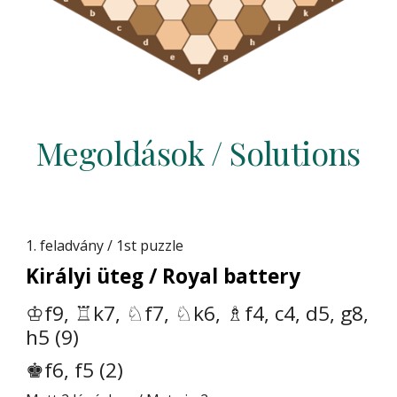
Megoldások
/
Solutions
1. feladvány / 1st puzzle
Királyi üteg / Royal battery
♔f9, ♖k7, ♘f7, ♘k6, ♗f4, c4, d5, g8,
h5 (9)
♚f6, f5 (2)