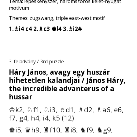
Téma: lépéskényszer, háromszoros kelet-nyugat
motívum
Themes: zugswang, triple east-west motif
1.♗i4 c4 2.♗c3 ♚l4 3.♗i2#
3. feladvány / 3rd puzzle
Háry János, avagy egy huszár
hihetetlen kalandjai / János Háry,
the incredible advanterus of a
hussar
♔k2, ♘f1, ♘i3, ♗d1, ♗d2, ♗a6, e6,
f7, g4, h4, i4, k5 (12)
♚i5, ♛h9, ♜f10, ♜i8, ♞f9, ♞g9,