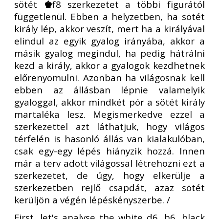
sötét
♚
f8 szerkezetet a többi figurától
függetlenül. Ebben a helyzetben, ha sötét
király lép, akkor veszít, mert ha a királyával
elindul az egyik gyalog irányába, akkor a
másik gyalog megindul, ha pedig hátrálni
kezd a király, akkor a gyalogok kezdhetnek
előrenyomulni. Azonban ha világosnak kell
ebben az állásban lépnie valamelyik
gyaloggal, akkor mindkét pór a sötét király
martaléka lesz. Megismerkedve ezzel a
szerkezettel azt láthatjuk, hogy világos
térfelén is hasonló állás van kialakulóban,
csak egy-egy lépés hiányzik hozzá. Innen
már a terv adott világossal létrehozni ezt a
szerkezetet, de úgy, hogy elkerülje a
szerkezetben rejlő csapdát, azaz sötét
kerüljön a végén lépéskényszerbe. /
First, let's analyse the white d6, h6, black