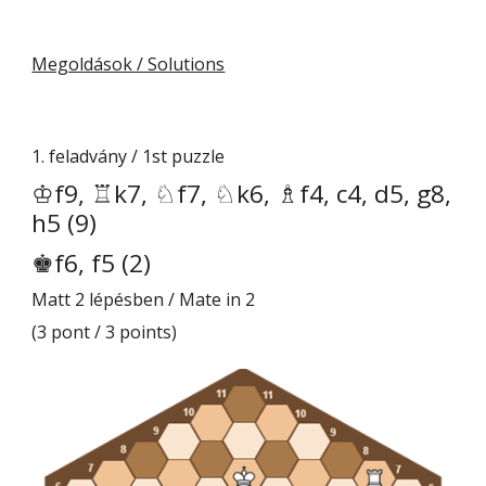
Megoldások / Solutions
1.
feladvány / 1st puzzle
♔f9, ♖k7, ♘f7, ♘k6, ♗f4, c4, d5, g8,
h5 (9)
♚f6, f5 (2)
Matt 2 lépésben / Mate in 2
(3 pont /
3 points)