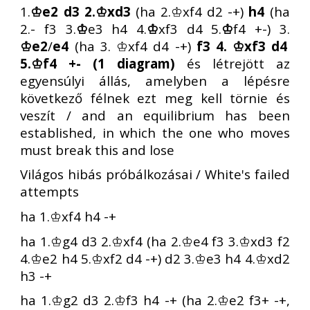
1.
♔e2 d3 2.♔xd3
(ha 2.♔xf4 d2 -+)
h4
(ha
2.- f3 3.
♔
e3 h4 4.
♔
xf3 d4 5.
♔
f4 +-) 3.
♔e2
/
e4
(ha 3.
♔xf4 d4 -+)
f3 4. ♔xf3 d4
5.♔f4 +- (1 diagram)
és létrejött az
egyensúlyi állás, amelyben a lépésre
következő félnek ezt meg kell törnie és
veszít / and an equilibrium has been
established, in which the one who moves
must break this and lose
Világos hibás próbálkozásai / White's failed
attempts
ha 1.♔xf4 h4 -+
ha 1.♔g4 d3 2.♔xf4 (ha 2.♔e4 f3 3.♔xd3 f2
4.♔e2 h4 5.♔xf2 d4 -+) d2 3.♔e3 h4 4.♔xd2
h3 -+
ha 1.♔g2 d3 2.♔f3 h4 -+ (ha 2.♔e2 f3+ -+,