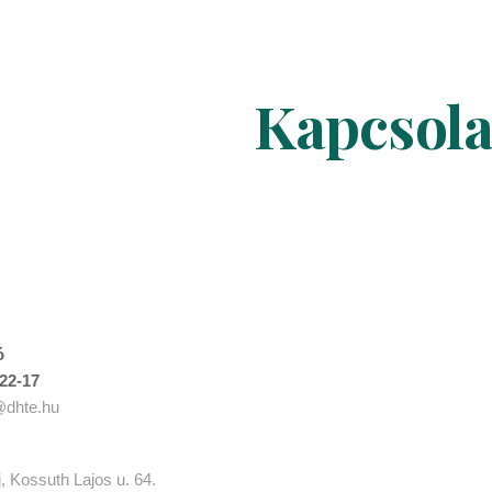
ip to main content
Skip to navigat
Kapcsola
ó
-22-17
o@dhte.hu
j
,
Kossuth Lajos u. 64.