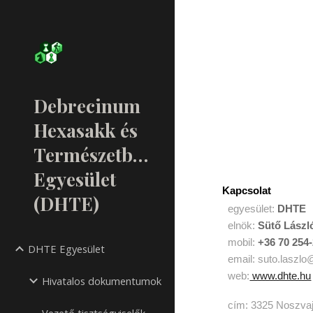
Sk
Debrecinum
Hexasakk és
Természetbarát
Egyesület
Kapcsolat
(DHTE)
egyesület:
DHTE
elnök:
Sütő Lászl
mobil:
+36 70 254
DHTE Egyesület
email: suto.laszl
web:
www.dhte.hu
Hivatalos dokumentumok
cím: 3325
Noszva