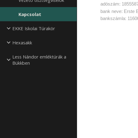
Vezető tisztségviselők
adószám: 1855587
bank neve: Erste B
Kapcsolat
bankszámla: 116
EKKE Iskolai Túrakör
Hexasakk
Less Nándor emléktúrák a
Bükkben