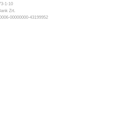
3-1-10
ank Zrt.
00006-00000000-43199952